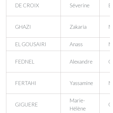
DE CROIX
Séverine
B
GHAZI
Zakaria
M
EL GOUSAIRI
Anass
M
FEDNEL
Alexandre
Q
FERTAHI
Yassamine
M
Marie-
GIGUERE
Q
Hélène