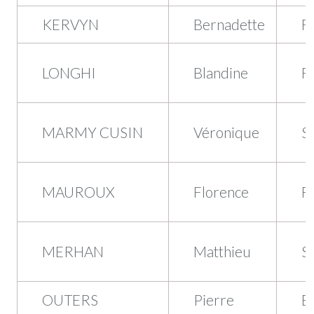
KERVYN
Bernadette
F
LONGHI
Blandine
F
MARMY CUSIN
Véronique
S
MAUROUX
Florence
F
MERHAN
Matthieu
S
OUTERS
Pierre
B