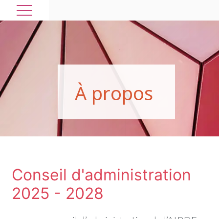
À
p
r
o
p
o
s
Conseil d'administration
2025 - 2028