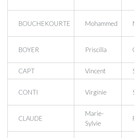
BOUCHEKOURTE
Mohammed
M
BOYER
Priscilla
Q
CAPT
Vincent
S
CONTI
Virginie
S
Marie-
CLAUDE
F
Sylvie