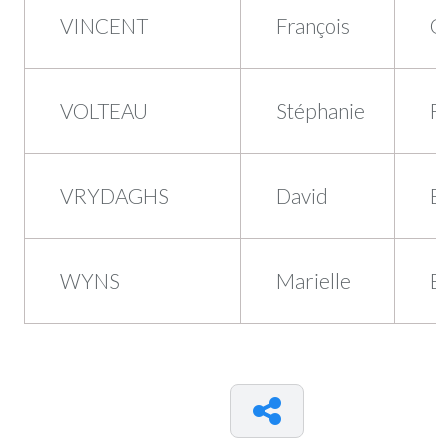
VINCENT
François
Q
VOLTEAU
Stéphanie
F
VRYDAGHS
David
B
WYNS
Marielle
B